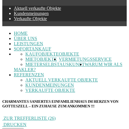
Aktuell verkaufte Objekte
Kundenmeinungen
Verkaufte Objekte
HOME
ÜBER UNS
LEISTUNGEN
SOFORTANKAUF
KAUFOBJEKTE
OBJEKTE
MIETOBJEKTE
VERMIETUNGSSERVICE
MIETERSELBSTAUSKUNFT
WARUM WIR ALS
MAKLER?
REFERENZEN
AKTUELL VERKAUFTE OBJEKTE
KUNDENMEINUNGEN
VERKAUFTE OBJEKTE
CHARMANTES SANIERTES EINFAMILIENHAUS IM HERZEN VON
GOTTESZELL – EIN ZUHAUSE ZUM ANKOMMEN !!!
ZUR TREFFERLISTE (26)
DRUCKEN