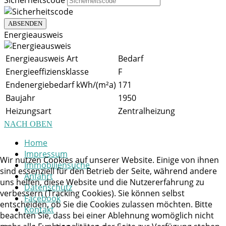
ABSENDEN
Energieausweis
Energieausweis Art
Bedarf
Energieeffiziensklasse
F
Endenergiebedarf kWh/(m²a)
171
Baujahr
1950
Heizungsart
Zentralheizung
NACH OBEN
Home
Impressum
Wir nutzen Cookies auf unserer Website. Einige von ihnen
Immobiliensuche
sind essenziell für den Betrieb der Seite, während andere
Anfahrt
uns helfen, diese Website und die Nutzererfahrung zu
Datenschutz
verbessern (Tracking Cookies). Sie können selbst
Facebook
entscheiden, ob Sie die Cookies zulassen möchten. Bitte
Kontakt
beachten Sie, dass bei einer Ablehnung womöglich nicht