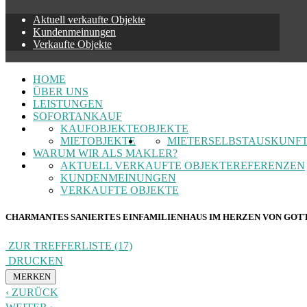
Aktuell verkaufte Objekte
Kundenmeinungen
Verkaufte Objekte
HOME
ÜBER UNS
LEISTUNGEN
SOFORTANKAUF
KAUFOBJEKTE
OBJEKTE
MIETOBJEKTE
MIETERSELBSTAUSKUNF
WARUM WIR ALS MAKLER?
AKTUELL VERKAUFTE OBJEKTE
REFERENZEN
KUNDENMEINUNGEN
VERKAUFTE OBJEKTE
CHARMANTES SANIERTES EINFAMILIENHAUS IM HERZEN VON GOTT
ZUR TREFFERLISTE (17)
DRUCKEN
MERKEN
ZURÜCK