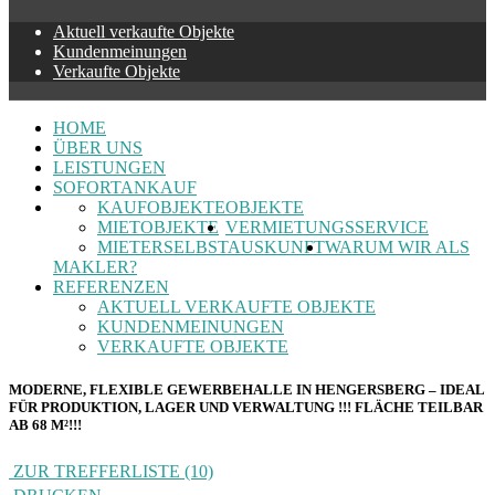
Aktuell verkaufte Objekte
Kundenmeinungen
Verkaufte Objekte
HOME
ÜBER UNS
LEISTUNGEN
SOFORTANKAUF
KAUFOBJEKTE
OBJEKTE
MIETOBJEKTE
VERMIETUNGSSERVICE
MIETERSELBSTAUSKUNFT
WARUM WIR ALS
MAKLER?
REFERENZEN
AKTUELL VERKAUFTE OBJEKTE
KUNDENMEINUNGEN
VERKAUFTE OBJEKTE
MODERNE, FLEXIBLE GEWERBEHALLE IN HENGERSBERG – IDEAL
FÜR PRODUKTION, LAGER UND VERWALTUNG !!! FLÄCHE TEILBAR
AB 68 M²!!!
ZUR TREFFERLISTE (10)