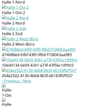
Halle-1-Nord
Halle-1-Ost-2
Halle-2-Nord
Halle-2-Süd
Halle-2-West-Büro
d74088ed-bf6f-43f0-9f6d-f158063aa983
10ed4134-0e09-4341-a73f-43f56c1d99c0
454e2502-4130-46b8-863f-d6183fbff507
Previous
Next