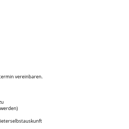
termin vereinbaren.
zu
 werden)
eterselbstauskunft